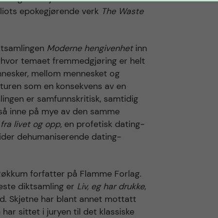
 Eliots epokegjørende verk
The Waste
ktsamlingen
Moderne hengivenhet
inn
on hvor temaet fremmedgjøring er helt
nnesker, mellom mennesket og
turen som en konsekvens av en
lingen er samfunnskritisk, samtidig
gså inne på mye av den samme
fra livet og opp
, en profetisk dating-
l tider dehumaniserende dating-
 Røkkum forfatter på Flamme Forlag.
este diktsamling er
Liv, eg har drukke
,
. Skjetne har blant annet mottatt
ar sittet i juryen til det klassiske