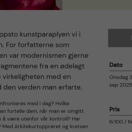
oppsto kunstparaplyen vi i
 For forfatterne som
ngen var modernismen gjerne
Dato
fragmentene fra en ødelagt
e virkeligheten med en
Onsdag 3
sep 202
ed den verden man erfarte.
onfronteres med i dag? Hvilke
Pris
rdan fortelle dem, når man er omgitt
s å være utenfor vår kontroll? Har
Kr100 / 
id? Med Arkitekurtopprøret og kretsen