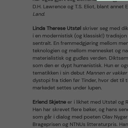
D.H. Lawrence og T.S. Eliot, blant annet
Land
.
Linda Therese Utstøl
skriver seg med di
i en modernistisk (og klassisk!) tradisj
sentralt. En fremmedgjøring mellom me
teknologien og mellom mennesket og na
materialistisk og gudløs verden. Diktsam
som den er dypt humanistisk. Hun er o
tematikken i sin debut
Mannen er vakker 
dystopi fra tiden før Tinder, hvor det ti
markedet settes under lupen.
Erlend Skjetne
er i likhet med Utstøl og
Han har skrevet flere bøker, og hans sen
som går i dialog med poeten Olav Nygard
Brageprisen og NTNUs litteraturpris. Han h