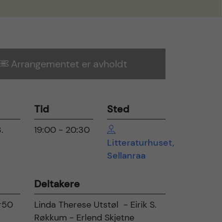
Arrangementet er avholdt
Tid
Sted
.
19:00 - 20:30
5
Litteraturhuset,
Sellanraa
Deltakere
Kr50
Linda Therese Utstøl - Eirik S.
Røkkum - Erlend Skjetne