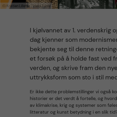
Kristian Lillenes / Heidi Furre
I kjølvannet av 1. verdenskrig 
dag kjenner som modernismen.
bekjente seg til denne retni
et forsøk på å holde fast ved 
verden, og skrive fram den ny
uttrykksform som sto i stil m
Er ikke dette problemstillinger vi også k
historier er det verdt å fortelle, og hvo
av klimakrise, krig og systemer som føle
litteratur og kunst betydning i en slik t