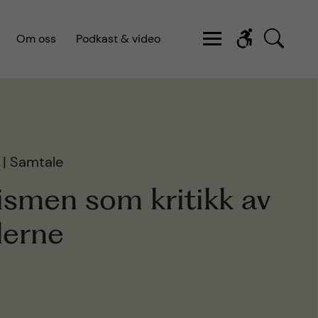
Om oss
Podkast & video
t | Samtale
smen som kritikk av
derne