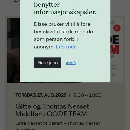
benytter
informasjonskapsler.
Disse bruker vi til å føre
besøksstatistikk, men du
som person forblir
anonym.
Les mer
Godkjenn
Avstå
TORSDAG 27. AUG 2026
| 19:00 – 20:30
Gitte og Thomas Nesset
Midelfart: GODE TEAM
Gitte Nesset Midelfart - Thomas Nesset